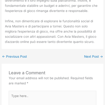
divertimento e il loro impegno sulla piattaforma. Inoltre, è
fondamentale stabilire un budget e aderirvi, per garantire che
l’esperienza di gioco rimanga divertente e responsabile.
Infine, non dimenticate di esplorare le funzionalità social di
Avia Masters e di partecipare a tornei. Questo non solo
migliora l’esperienza di gioco, ma offre anche la possibilità di
socializzare con altri appassionati. Con Avia Masters, il gioco
d’azzardo online può essere tanto divertente quanto sicuro.
←
Previous Post
Next Post
→
Leave a Comment
Your email address will not be published.
Required fields
are marked
*
Type
here..