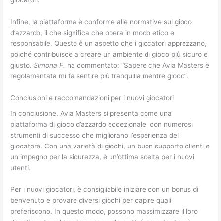
giocatori.
Infine, la piattaforma è conforme alle normative sul gioco
d’azzardo, il che significa che opera in modo etico e
responsabile. Questo è un aspetto che i giocatori apprezzano,
poiché contribuisce a creare un ambiente di gioco più sicuro e
giusto.
Simona F.
ha commentato: “Sapere che Avia Masters è
regolamentata mi fa sentire più tranquilla mentre gioco”.
Conclusioni e raccomandazioni per i nuovi giocatori
In conclusione, Avia Masters si presenta come una
piattaforma di gioco d’azzardo eccezionale, con numerosi
strumenti di successo che migliorano l’esperienza del
giocatore. Con una varietà di giochi, un buon supporto clienti e
un impegno per la sicurezza, è un’ottima scelta per i nuovi
utenti.
Per i nuovi giocatori, è consigliabile iniziare con un bonus di
benvenuto e provare diversi giochi per capire quali
preferiscono. In questo modo, possono massimizzare il loro