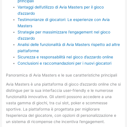
principali
Vantaggi dell’utilizzo di Avia Masters per il gioco
d’azzardo
Testimonianze di giocatori: Le esperienze con Avia
Masters
Strategie per massimizzare l’engagement nel gioco
d’azzardo
Analisi delle funzionalità di Avia Masters rispetto ad altre
piattaforme
Sicurezza e responsabilità nel gioco d’azzardo online
Conclusioni e raccomandazioni per i nuovi giocatori
Panoramica di Avia Masters e le sue caratteristiche principali
Avia Masters è una piattaforma di gioco d’azzardo online che si
distingue per la sua interfaccia user-friendly e le numerose
funzionalità innovative. Gli utenti possono accedere a una
vasta gamma di giochi, tra cui slot, poker e scommesse
sportive. La piattaforma è progettata per migliorare
l’esperienza del giocatore, con opzioni di personalizzazione e
un sistema di ricompense che incentiva l’engagement.