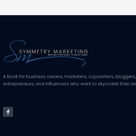
A Book for business owners, marketers, copywriters, bloggers,
entrepreneurs, and influencers who want to skyrocket their res
F
a
c
e
b
o
o
k