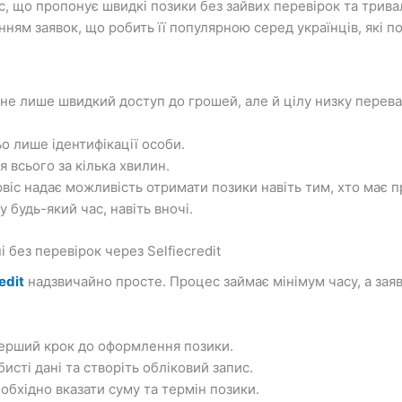
с, що пропонує швидкі позики без зайвих перевірок та три
ям заявок, що робить її популярною серед українців, які п
 не лише швидкий доступ до грошей, але й цілу низку перева
о лише ідентифікації особи.
всього за кілька хвилин.
рвіс надає можливість отримати позики навіть тим, хто має 
будь-який час, навіть вночі.
 без перевірок через Selfiecredit
edit
надзвичайно просте. Процес займає мінімум часу, а заяв
 перший крок до оформлення позики.
сті дані та створіть обліковий запис.
обхідно вказати суму та термін позики.