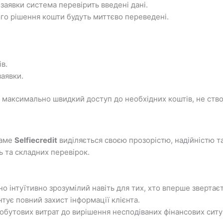
заявки система перевірить введені дані.
ого рішення кошти будуть миттєво переведені.
в.
заявки.
є максимально швидкий доступ до необхідних коштів, не ств
 саме
Selfiecredit
виділяється своєю прозорістю, надійністю 
 та складних перевірок.
 інтуїтивно зрозумілий навіть для тих, хто вперше звертає
ує повний захист інформації клієнта.
побутових витрат до вирішення несподіваних фінансових ситу