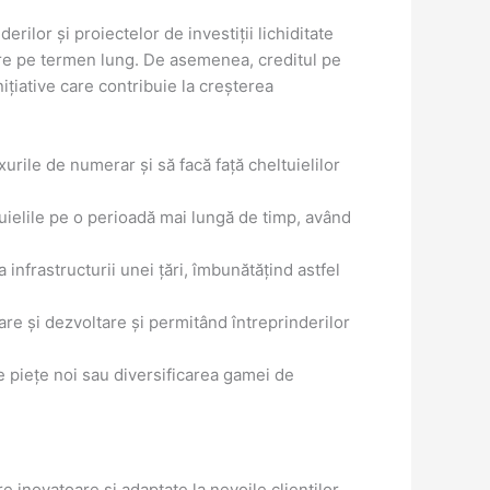
rilor și proiectelor de investiții lichiditate
tare pe termen lung. De asemenea, creditul pe
nițiative care contribuie la creșterea
urile de numerar și să facă față cheltuielilor
tuielile pe o perioadă mai lungă de timp, având
infrastructurii unei țări, îmbunătățind astfel
tare și dezvoltare și permitând întreprinderilor
 pe piețe noi sau diversificarea gamei de
e inovatoare și adaptate la nevoile clienților