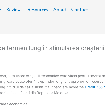
e
Reviews
Resources
About
Contact
r pe termen lung în stimularea creșter
ova, stimularea creșterii economice este vitală pentru dezvoltare
ung, care poate oferi întreprinderilor și antreprenorilor resurse
ng. Studiul de caz al instituției financiare moderne
Credit 365
mediului de afaceri din Republica Moldova.
ltarea economică