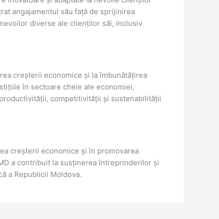
at angajamentul său față de sprijinirea
oilor diverse ale clienților săi, inclusiv
area creșterii economice și la îmbunătățirea
tițiile în sectoare cheie ale economiei,
ductivității, competitivității și sustenabilității
rea creșterii economice și în promovarea
D a contribuit la susținerea întreprinderilor și
ică a Republicii Moldova.