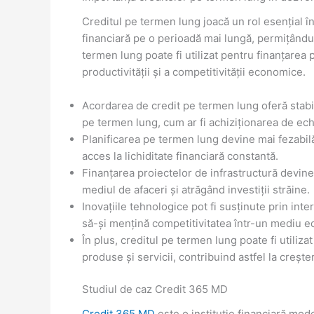
Creditul pe termen lung joacă un rol esențial în
financiară pe o perioadă mai lungă, permițându
termen lung poate fi utilizat pentru finanțarea p
productivității și a competitivității economice.
Acordarea de credit pe termen lung oferă stabili
pe termen lung, cum ar fi achiziționarea de echi
Planificarea pe termen lung devine mai fezabilă
acces la lichiditate financiară constantă.
Finanțarea proiectelor de infrastructură devine 
mediul de afaceri și atrăgând investiții străine.
Inovațiile tehnologice pot fi susținute prin inte
să-și mențină competitivitatea într-un mediu 
În plus, creditul pe termen lung poate fi utiliza
produse și servicii, contribuind astfel la creșter
Studiul de caz Credit 365 MD
Credit 365 MD
este o instituție financiară mode