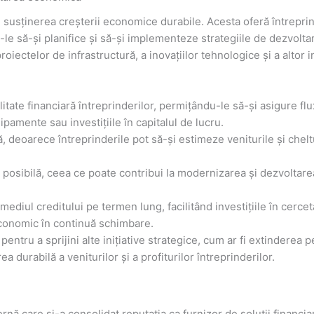
 susținerea creșterii economice durabile. Acesta oferă întreprinde
-le să-și planifice și să-și implementeze strategiile de dezvol
roiectelor de infrastructură, a inovațiilor tehnologice și a altor i
tate financiară întreprinderilor, permițându-le să-și asigure flux
pamente sau investițiile în capitalul de lucru.
, deoarece întreprinderile pot să-și estimeze veniturile și chel
posibilă, ceea ce poate contribui la modernizarea și dezvoltarea 
rmediul creditului pe termen lung, facilitând investițiile în cerce
economic în continuă schimbare.
t pentru a sprijini alte inițiative strategice, cum ar fi extinderea
ea durabilă a veniturilor și a profiturilor întreprinderilor.
rnă care și-a consolidat reputația ca furnizor de soluții financiar