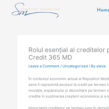
Skip
to
Hom
content
Rolul esențial al creditelo
Credit 365 MD
Leave a Comment
/
Uncategorized
/ By
steve
În contextul economic actual al Republicii Mold
sens îl reprezintă accesul la credit pe termen l
inovație, expansiune și dezvoltare pe termen lu
credite în susținerea creșterii economice și a 
Importanța creditelor pe termen lung în dezvo