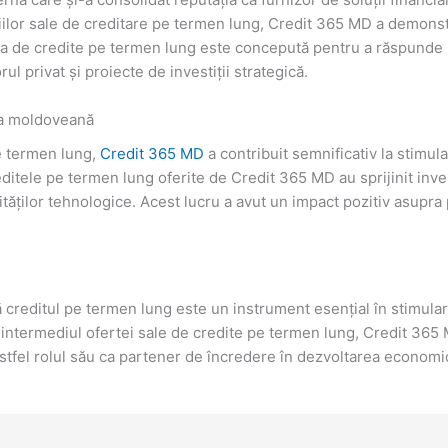
iilor sale de creditare pe termen lung, Credit 365 MD a demonstr
sa de credite pe termen lung este concepută pentru a răspunde nev
rul privat și proiecte de investiții strategică.
ia moldoveană
pe termen lung,
Credit 365 MD
a contribuit semnificativ la stimul
itele pe termen lung oferite de Credit 365 MD au sprijinit inves
tăților tehnologice. Acest lucru a avut un impact pozitiv asupra pro
creditul pe termen lung este un instrument esențial în stimula
 intermediul ofertei sale de credite pe termen lung, Credit 365 M
d astfel rolul său ca partener de încredere în dezvoltarea econom