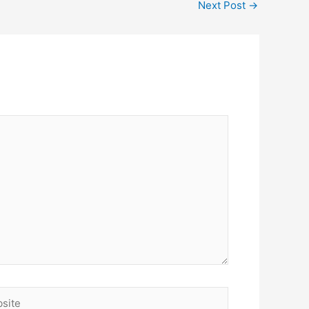
Next Post
→
ite