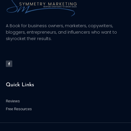
A Book for business owners, marketers, copywriters,
bloggers, entrepreneurs, and influencers who want to
skyrocket their results.
F
a
c
e
b
o
o
k
-
f
Quick Links
Reviews
Free Resources