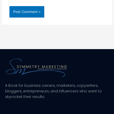
A Book for business owners, marketers, copywriters,
bloggers, entrepreneurs, and influencers who want to
skyrocket their results.
F