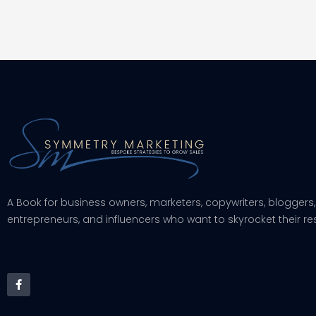
A Book for business owners, marketers, copywriters, bloggers,
entrepreneurs, and influencers who want to skyrocket their res
F
a
c
e
b