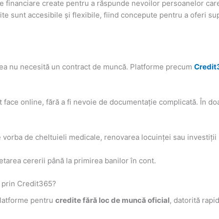
se financiare create pentru a răspunde nevoilor persoanelor car
te sunt accesibile și flexibile, fiind concepute pentru a oferi sup
stea nu necesită un contract de muncă. Platforme precum
Credit
 face online, fără a fi nevoie de documentație complicată. În doa
te vorba de cheltuieli medicale, renovarea locuinței sau investiții
tarea cererii până la primirea banilor în cont.
l prin Credit365?
platforme pentru
credite fără loc de muncă oficial
, datorită rapi