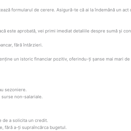
ează formularul de cerere. Asigură-te că ai la îndemână un act de
acă este aprobată, vei primi imediat detaliile despre sumă și cond
ancar, fără întârzieri.
ține un istoric financiar pozitiv, oferindu-ți șanse mai mari de 
au sezoniere.
e surse non-salariale.
de a solicita un credit.
, fără a-ți supraîncărca bugetul.