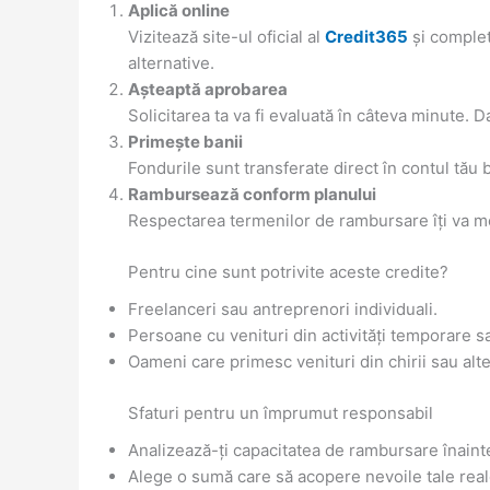
Aplică online
Vizitează site-ul oficial al
Credit365
și complet
alternative.
Așteaptă aprobarea
Solicitarea ta va fi evaluată în câteva minute. D
Primește banii
Fondurile sunt transferate direct în contul tău b
Rambursează conform planului
Respectarea termenilor de rambursare îți va men
Pentru cine sunt potrivite aceste credite?
Freelanceri sau antreprenori individuali.
Persoane cu venituri din activități temporare s
Oameni care primesc venituri din chirii sau alt
Sfaturi pentru un împrumut responsabil
Analizează-ți capacitatea de rambursare înainte 
Alege o sumă care să acopere nevoile tale reale