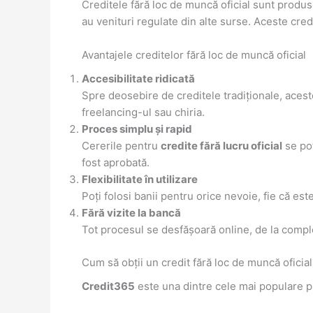
Creditele fără loc de muncă oficial sunt produ
au venituri regulate din alte surse. Aceste credi
Avantajele creditelor fără loc de muncă oficial
Accesibilitate ridicată
Spre deosebire de creditele tradiționale, ace
freelancing-ul sau chiria.
Proces simplu și rapid
Cererile pentru
credite fără lucru oficial
se pot
fost aprobată.
Flexibilitate în utilizare
Poți folosi banii pentru orice nevoie, fie că es
Fără vizite la bancă
Tot procesul se desfășoară online, de la comple
Cum să obții un credit fără loc de muncă oficia
Credit365
este una dintre cele mai populare 