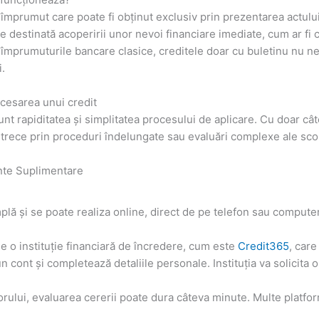
 împrumut care poate fi obținut exclusiv prin prezentarea actului
 destinată acoperirii unor nevoi financiare imediate, cum ar fi c
 împrumuturile bancare clasice, creditele doar cu buletinu nu n
i.
accesarea unui credit
unt rapiditatea și simplitatea procesului de aplicare. Cu doar câte
a trece prin proceduri îndelungate sau evaluări complexe ale scor
nte Suplimentare
lă și se poate realiza online, direct de pe telefon sau computer. 
e o instituție financiară de încredere, cum este
Credit365
, care
 cont și completează detaliile personale. Instituția va solicita o
torului, evaluarea cererii poate dura câteva minute. Multe platf