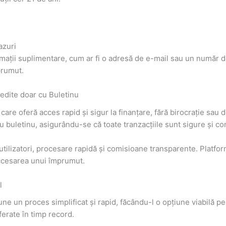
azuri
nformații suplimentare, cum ar fi o adresă de e-mail sau un număr d
prumut.
edite doar cu Buletinu
care oferă acces rapid și sigur la finanțare, fără birocrație sa
cu buletinu, asigurându-se că toate tranzacțiile sunt sigure și co
tilizatori, procesare rapidă și comisioane transparente. Platfo
 accesarea unui împrumut.
l
 un proces simplificat și rapid, făcându-l o opțiune viabilă pen
ferate în timp record.