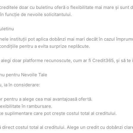
editele doar cu buletinu oferă o flexibilitate mai mare și sunt di
 în funcție de nevoile solicitantului.
uletinu
ele instituții pot aplica dobânzi mai mari decât în cazul împrumutu
 condițiile pentru a evita surprize neplăcute.
egi doar platforme recunoscute, cum ar fi Credit365, și să te info
inu pentru Nevoile Tale
, ia în considerare:
r pentru a alege cea mai avantajoasă ofertă.
lexibilitate în rambursare.
e suplimentare care pot crește costul total al creditului.
direct costul total al creditului. Alege un credit cu dobânzi clare