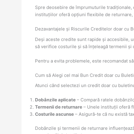
Spre deosebire de împrumuturile tradiționale, cr
instituțiilor oferă opțiuni flexibile de returnare,
Dezavantajele și Riscurile Creditelor doar cu B
Deși aceste credite sunt rapide și accesibile, un
să verifice costurile și să înțeleagă termenii și
Pentru a evita problemele, este recomandat să al
Cum să Alegi cel mai Bun Credit doar cu Bulet
Atunci când selectezi un credit doar cu buletinu
Dobânzile aplicate
– Compară ratele dobânzilo
Termenii de returnare
– Unele instituții oferă f
Costurile ascunse
– Asigură-te că nu există tax
Dobânzile și termenii de returnare influențează 