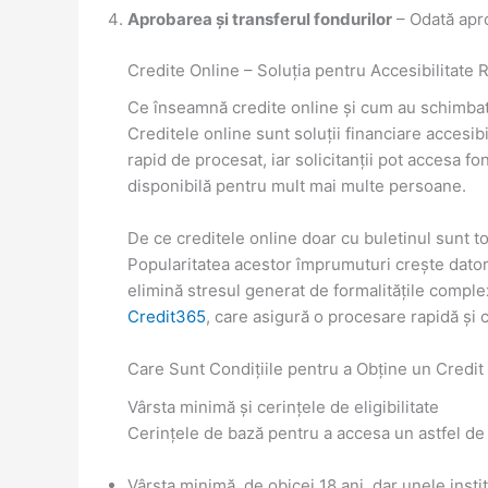
Aprobarea și transferul fondurilor
– Odată aprob
Credite Online – Soluția pentru Accesibilitate 
Ce înseamnă credite online și cum au schimbat
Creditele online sunt soluții financiare accesib
rapid de procesat, iar solicitanții pot accesa f
disponibilă pentru mult mai multe persoane.
De ce creditele online doar cu buletinul sunt t
Popularitatea acestor împrumuturi crește datorită
elimină stresul generat de formalitățile comple
Credit365
, care asigură o procesare rapidă și c
Care Sunt Condițiile pentru a Obține un Credit
Vârsta minimă și cerințele de eligibilitate
Cerințele de bază pentru a accesa un astfel de 
Vârsta minimă, de obicei 18 ani, dar unele instit