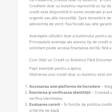
Creditele doar cu buletinu reprezintă un tip de
credit este disponibilă în sume moderate și este
urgente sau alte necesități. Spre deosebire de
adeverința de venit, fișa fiscală sau alte garanți
Avantajele utilizării doar a buletinului pentru 
Principalele avantaje ale acestui tip de credit s
solicitant poate accesa finanțarea dorită, fără 
Cum Obții un Credit cu Buletinul Fără Docume
Pașii esențiali pentru a aplica
Obținerea unui credit doar cu buletinu este simp
Accesarea unei platforme de încredere
– Aleg
Înscrierea și verificarea identității
– Creează un
verifica identitatea.
Evaluarea cererii
– În funcție de politica credi
criteriile de bază.