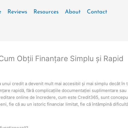
e
Reviews
Resources
About
Contact
 Cum Obții Finanțare Simplu și Rapid
a unui credit a devenit mult mai accesibil și mai simplu decât în 
nțare rapidă, fără complicațiile documentației suplimentare sau a
 creditare online de încredere, cum este Credit365, sunt conceput
, fie că au un istoric financiar limitat, fie că întâmpină dificult
 funcționează?