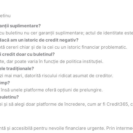
letinu
ranții suplimentare?
 cu buletinu nu cer garanții suplimentare; actul de identitate este
 dacă am un istoric de credit negativ?
ă cereri chiar și de la cei cu un istoric financiar problematic.
 credit doar cu buletinul?
dar poate varia în funcție de politica instituției.
le tradiționale?
i mai mari, datorită riscului ridicat asumat de creditor.
timp?
ți, însă unele platforme oferă opțiuni de prelungire.
buletinu?
ei și să alegi doar platforme de încredere, cum ar fi Credit365, c
ntă și accesibilă pentru nevoile financiare urgente. Prin interme