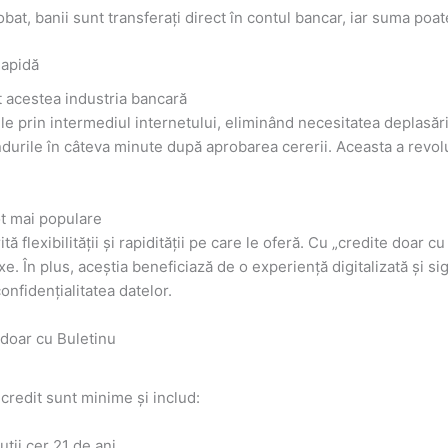
at, banii sunt transferați direct în contul bancar, iar suma poate 
Rapidă
 acestea industria bancară
ile prin intermediul internetului, eliminând necesitatea deplasăr
ondurile în câteva minute după aprobarea cererii. Aceasta a revol
ot mai populare
 flexibilității și rapidității pe care le oferă. Cu „credite doar c
xe. În plus, aceștia beneficiază de o experiență digitalizată și 
onfidențialitatea datelor.
 doar cu Buletinu
credit sunt minime și includ:
uții cer 21 de ani.