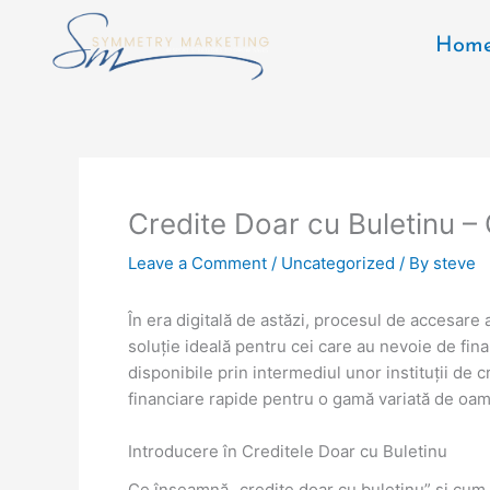
Skip
to
Hom
content
Credite Doar cu Buletinu –
Leave a Comment
/
Uncategorized
/ By
steve
În era digitală de astăzi, procesul de accesare 
soluție ideală pentru cei care au nevoie de fina
disponibile prin intermediul unor instituții de
financiare rapide pentru o gamă variată de oameni
Introducere în Creditele Doar cu Buletinu
Ce înseamnă „credite doar cu buletinu” și cum