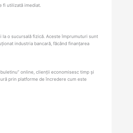
fi utilizată imediat.
ii la o sucursală fizică. Aceste împrumuturi sunt
uționat industria bancară, făcând finanțarea
u buletinu” online, clienții economisesc timp și
sigură prin platforme de încredere cum este