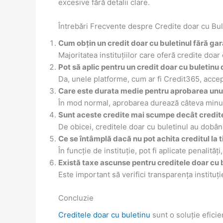
excesive fără detalii clare.
Întrebări Frecvente despre Credite doar cu Bu
Cum obțin un credit doar cu buletinul fără ga
Majoritatea instituțiilor care oferă credite doar
Pot să aplic pentru un credit doar cu buletinu
Da, unele platforme, cum ar fi Credit365, accept
Care este durata medie pentru aprobarea unui
În mod normal, aprobarea durează câteva minute, 
Sunt aceste credite mai scumpe decât credite
De obicei, creditele doar cu buletinul au dobânz
Ce se întâmplă dacă nu pot achita creditul la 
În funcție de instituție, pot fi aplicate penalită
Există taxe ascunse pentru creditele doar cu 
Este important să verifici transparența instituți
Concluzie
Creditele doar cu buletinu
sunt o soluție eficie