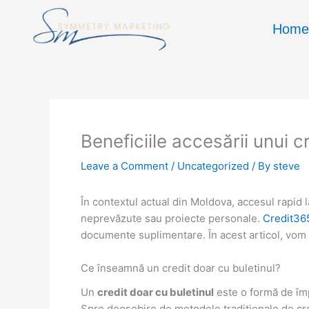
Skip
to
Home
content
Beneficiile accesării unui 
Leave a Comment
/
Uncategorized
/ By
steve
În contextul actual din Moldova, accesul rapid 
neprevăzute sau proiecte personale.
Credit36
documente suplimentare. În acest articol, vom e
Ce înseamnă un credit doar cu buletinul?
Un
credit doar cu buletinul
este o formă de împ
Spre deosebire de metodele tradiționale de cr