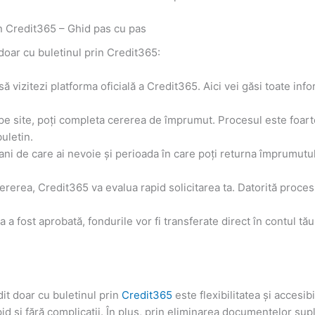
in Credit365 – Ghid pas cu pas
 doar cu buletinul prin Credit365:
ă vizitezi platforma oficială a Credit365. Aici vei găsi toate inf
pe site, poți completa cererea de împrumut. Procesul este foarte
buletin.
i de care ai nevoie și perioada în care poți returna împrumutu
ererea, Credit365 va evalua rapid solicitarea ta. Datorită proces
 a fost aprobată, fondurile vor fi transferate direct în contul tău
dit doar cu buletinul prin
Credit365
este flexibilitatea și accesib
apid și fără complicații. În plus, prin eliminarea documentelor s