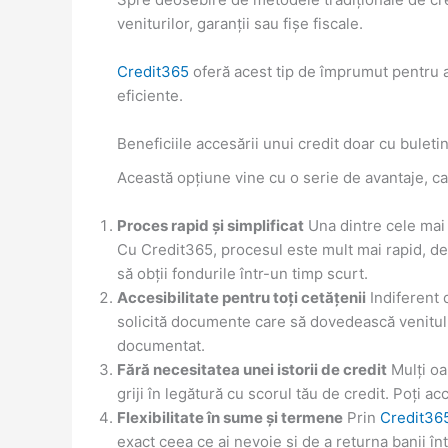
veniturilor, garanții sau fișe fiscale.
Credit365
oferă acest tip de împrumut pentru a 
eficiente.
Beneficiile accesării unui credit doar cu buleti
Această opțiune vine cu o serie de avantaje, c
Proces rapid și simplificat
Una dintre cele mai 
Cu Credit365, procesul este mult mai rapid, de
să obții fondurile într-un timp scurt.
Accesibilitate pentru toți cetățenii
Indiferent d
solicită documente care să dovedească venitul l
documentat.
Fără necesitatea unei istorii de credit
Mulți oa
griji în legătură cu scorul tău de credit. Poți 
Flexibilitate în sume și termene
Prin
Credit36
exact ceea ce ai nevoie și de a returna banii în