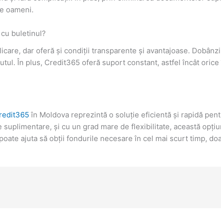
de oameni.
 cu buletinul?
are, dar oferă și condiții transparente și avantajoase. Dobânzile 
ul. În plus, Credit365 oferă suport constant, astfel încât orice 
redit365
în Moldova reprezintă o soluție eficientă și rapidă pen
 suplimentare, și cu un grad mare de flexibilitate, această opțiu
poate ajuta să obții fondurile necesare în cel mai scurt timp, doa