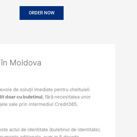
ORDER NOW
5 în Moldova
evoie de soluții imediate pentru cheltuieli
it doar cu buletinul
, fără necesitatea unor
jele sale prin intermediul Credit365.
 actul de identitate (buletinul de identitate).
cumente adiționale, cum ar fi dovada