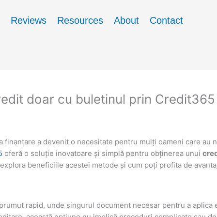
Reviews
Resources
About
Contact
credit doar cu buletinul prin Credit36
la finanțare a devenit o necesitate pentru mulți oameni care au n
5
oferă o soluție inovatoare și simplă pentru obținerea unui
cred
xplora beneficiile acestei metode și cum poți profita de avanta
rumut rapid, unde singurul document necesar pentru a aplica este
editare, această opțiune nu implică proceduri complicate sau do