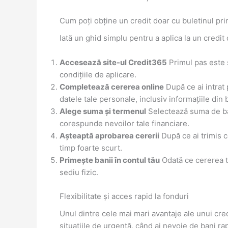
Cum poți obține un credit doar cu buletinul pr
Iată un ghid simplu pentru a aplica la un credit
Accesează site-ul Credit365
Primul pas este s
condițiile de aplicare.
Completează cererea online
După ce ai intrat 
datele tale personale, inclusiv informațiile din 
Alege suma și termenul
Selectează suma de ban
corespunde nevoilor tale financiare.
Așteaptă aprobarea cererii
După ce ai trimis c
timp foarte scurt.
Primește banii în contul tău
Odată ce cererea ta
sediu fizic.
Flexibilitate și acces rapid la fonduri
Unul dintre cele mai mari avantaje ale unui cre
situațiile de urgență, când ai nevoie de bani r