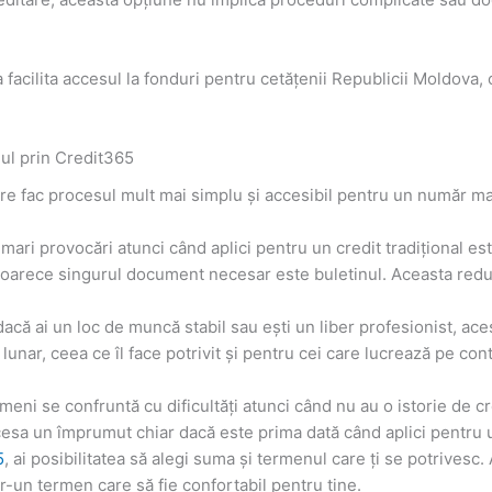
facilita accesul la fonduri pentru cetățenii Republicii Moldova, c
nul prin Credit365
are fac procesul mult mai simplu și accesibil pentru un număr m
mari provocări atunci când aplici pentru un credit tradițional e
oarece singurul document necesar este buletinul. Aceasta reduc
acă ai un loc de muncă stabil sau ești un liber profesionist, aces
unar, ceea ce îl face potrivit și pentru cei care lucrează pe con
meni se confruntă cu dificultăți atunci când nu au o istorie de cr
accesa un împrumut chiar dacă este prima dată când aplici pentru 
5
, ai posibilitatea să alegi suma și termenul care ți se potrivesc.
tr-un termen care să fie confortabil pentru tine.