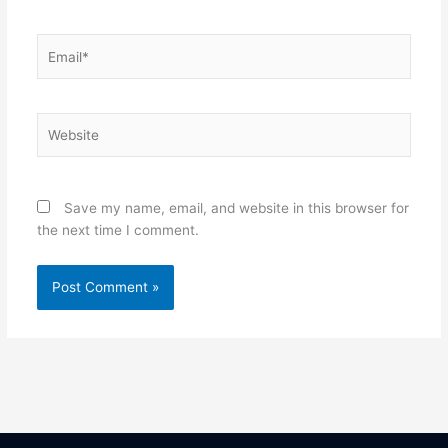
Email*
Website
Save my name, email, and website in this browser for
the next time I comment.