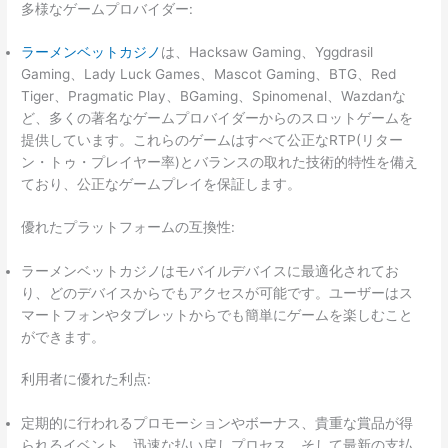
多様なゲームプロバイダー:
ラーメンベットカジノ
は、Hacksaw Gaming、Yggdrasil
Gaming、Lady Luck Games、Mascot Gaming、BTG、Red
Tiger、Pragmatic Play、BGaming、Spinomenal、Wazdanな
ど、多くの著名なゲームプロバイダーからのスロットゲームを
提供しています。これらのゲームはすべて公正なRTP(リター
ン・トゥ・プレイヤー率)とバランスの取れた技術的特性を備え
ており、公正なゲームプレイを保証します。
優れたプラットフォームの互換性:
ラーメンベットカジノはモバイルデバイスに最適化されてお
り、どのデバイスからでもアクセスが可能です。ユーザーはス
マートフォンやタブレットからでも簡単にゲームを楽しむこと
ができます。
利用者に優れた利点:
定期的に行われるプロモーションやボーナス、貴重な賞品が得
られるイベント、迅速な払い戻しプロセス、そして最新の支払