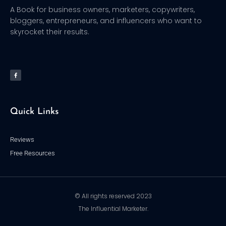
A Book for business owners, marketers, copywriters,
bloggers, entrepreneurs, and influencers who want to
skyrocket their results.
F
a
c
e
b
o
o
k
-
f
Quick Links
Reviews
Free Resources
© All rights reserved 2023
The Influential Marketer.