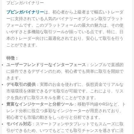
ブビンガバイナリー
ブビンガバイナリー
は、初心者から上級者まで幅広いトレーダ
ーに支持されている人気のバイナリーオプション取引プラット
フォームです。このプラットフォームの最大の魅力は、その使
いやすさと多機能な取引ツールが揃っている点です。特に、日
本のトレーダー向けに最適化されており、安心して取引を行う
ことができます。
特徴：
ユーザーフレンドリーなインターフェース
：シンプルで直感的
に操作できるデザインのため、初心者でも簡単に取引を開始で
きます。
デモ取引の提供
：実際のお金を使わずに、仮想資金でリアルな
市場環境を体験できるデモ取引が可能です。これにより、リス
クを負わずに取引スキルを磨くことができます。
豊富なインジケーターと分析ツール
：移動平均線やRSIなど、ト
レンド分析に役立つ多彩なインジケーターが用意されており、
初心者でも市場の動きをしっかりと分析できます。
モバイル対応
：スマートフォンやタブレットでもスムーズに取
引ができるため、いつでもどこでも取引チャンスを逃さずに済