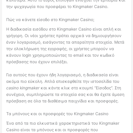
καλύτερα. Αυτό το εύρος επιλογών ενισχύει την εμπειρία και
την ψυχαγωγία που προσφέρει το Kingmaker Casino.
Πώς να κάνετε είσοδο στο Kingmaker Casino;
Η διαδικασία εισόδου στο Kingmaker Casino είναι απλή και
γρήγορη. Οι νέοι χρήστες πρέπει αρχικά να δημιουργήσουν
έναν λογαριασμό, εισάγοντας τα απαραίτητα στοιχεία. Μετά
την ολοκλήρωση της εγγραφής, οι χρήστες μπορούν να
κάνουν login χρησιμοποιώντας το email και τον κωδικό
πρόσβασης που έχουν επιλέξει.
Για αυτούς που έχουν ήδη λογαριασμό, η διαδικασία είναι
ακόμα πιο εύκολη. Απλά επισκεφθείτε την ιστοσελίδα του
casino kingmaker
και κάντε κλικ στο κουμπί “Είσοδος”. Στη
συνέχεια, συμπληρώστε τα στοιχεία σας και θα έχετε άμεση
πρόσβαση σε όλα τα διαθέσιμα παιχνίδια και προσφορές.
Τα μπόνους και οι προσφορές του Kingmaker Casino
Ένα από τα πιο ελκυστικά χαρακτηριστικά του Kingmaker
Casino είναι τα μπόνους και οι προσφορές που