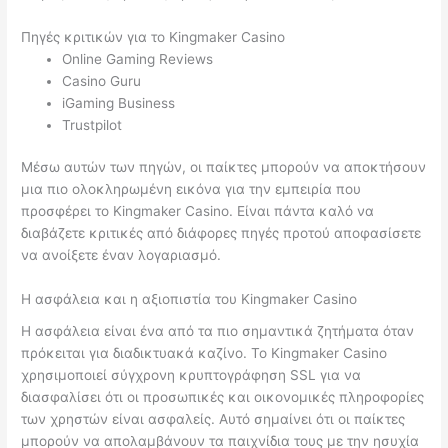
Πηγές κριτικών για το Kingmaker Casino
Online Gaming Reviews
Casino Guru
iGaming Business
Trustpilot
Μέσω αυτών των πηγών, οι παίκτες μπορούν να αποκτήσουν
μια πιο ολοκληρωμένη εικόνα για την εμπειρία που
προσφέρει το Kingmaker Casino. Είναι πάντα καλό να
διαβάζετε κριτικές από διάφορες πηγές προτού αποφασίσετε
να ανοίξετε έναν λογαριασμό.
Η ασφάλεια και η αξιοπιστία του Kingmaker Casino
Η ασφάλεια είναι ένα από τα πιο σημαντικά ζητήματα όταν
πρόκειται για διαδικτυακά καζίνο. Το Kingmaker Casino
χρησιμοποιεί σύγχρονη κρυπτογράφηση SSL για να
διασφαλίσει ότι οι προσωπικές και οικονομικές πληροφορίες
των χρηστών είναι ασφαλείς. Αυτό σημαίνει ότι οι παίκτες
μπορούν να απολαμβάνουν τα παιχνίδια τους με την ησυχία