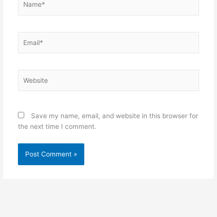
Email*
Website
Save my name, email, and website in this browser for
the next time I comment.