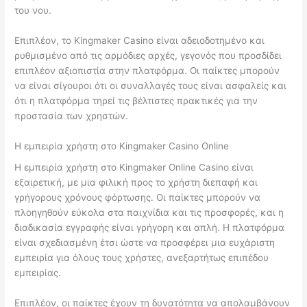
του νου.
Επιπλέον, το Kingmaker Casino είναι αδειοδοτημένο και
ρυθμισμένο από τις αρμόδιες αρχές, γεγονός που προσδίδει
επιπλέον αξιοπιστία στην πλατφόρμα. Οι παίκτες μπορούν
να είναι σίγουροι ότι οι συναλλαγές τους είναι ασφαλείς και
ότι η πλατφόρμα τηρεί τις βέλτιστες πρακτικές για την
προστασία των χρηστών.
Η εμπειρία χρήστη στο Kingmaker Casino Online
Η εμπειρία χρήστη στο Kingmaker Online Casino είναι
εξαιρετική, με μια φιλική προς το χρήστη διεπαφή και
γρήγορους χρόνους φόρτωσης. Οι παίκτες μπορούν να
πλοηγηθούν εύκολα στα παιχνίδια και τις προσφορές, και η
διαδικασία εγγραφής είναι γρήγορη και απλή. Η πλατφόρμα
είναι σχεδιασμένη έτσι ώστε να προσφέρει μια ευχάριστη
εμπειρία για όλους τους χρήστες, ανεξαρτήτως επιπέδου
εμπειρίας.
Επιπλέον, οι παίκτες έχουν τη δυνατότητα να απολαμβάνουν