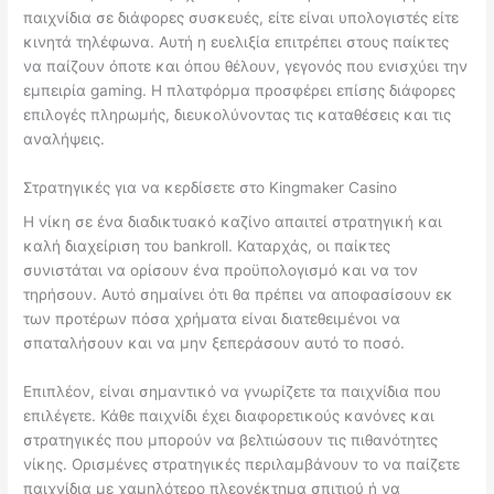
παιχνίδια σε διάφορες συσκευές, είτε είναι υπολογιστές είτε
κινητά τηλέφωνα. Αυτή η ευελιξία επιτρέπει στους παίκτες
να παίζουν όποτε και όπου θέλουν, γεγονός που ενισχύει την
εμπειρία gaming. Η πλατφόρμα προσφέρει επίσης διάφορες
επιλογές πληρωμής, διευκολύνοντας τις καταθέσεις και τις
αναλήψεις.
Στρατηγικές για να κερδίσετε στο Kingmaker Casino
Η νίκη σε ένα διαδικτυακό καζίνο απαιτεί στρατηγική και
καλή διαχείριση του bankroll. Καταρχάς, οι παίκτες
συνιστάται να ορίσουν ένα προϋπολογισμό και να τον
τηρήσουν. Αυτό σημαίνει ότι θα πρέπει να αποφασίσουν εκ
των προτέρων πόσα χρήματα είναι διατεθειμένοι να
σπαταλήσουν και να μην ξεπεράσουν αυτό το ποσό.
Επιπλέον, είναι σημαντικό να γνωρίζετε τα παιχνίδια που
επιλέγετε. Κάθε παιχνίδι έχει διαφορετικούς κανόνες και
στρατηγικές που μπορούν να βελτιώσουν τις πιθανότητες
νίκης. Ορισμένες στρατηγικές περιλαμβάνουν το να παίζετε
παιχνίδια με χαμηλότερο πλεονέκτημα σπιτιού ή να