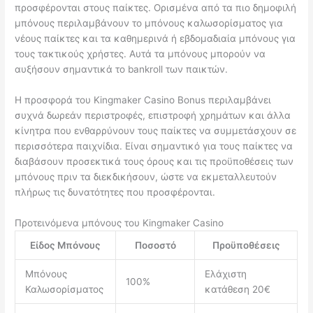
προσφέρονται στους παίκτες. Ορισμένα από τα πιο δημοφιλή
μπόνους περιλαμβάνουν το μπόνους καλωσορίσματος για
νέους παίκτες και τα καθημερινά ή εβδομαδιαία μπόνους για
τους τακτικούς χρήστες. Αυτά τα μπόνους μπορούν να
αυξήσουν σημαντικά το bankroll των παικτών.
Η προσφορά του Kingmaker Casino Bonus περιλαμβάνει
συχνά δωρεάν περιστροφές, επιστροφή χρημάτων και άλλα
κίνητρα που ενθαρρύνουν τους παίκτες να συμμετάσχουν σε
περισσότερα παιχνίδια. Είναι σημαντικό για τους παίκτες να
διαβάσουν προσεκτικά τους όρους και τις προϋποθέσεις των
μπόνους πριν τα διεκδικήσουν, ώστε να εκμεταλλευτούν
πλήρως τις δυνατότητες που προσφέρονται.
Προτεινόμενα μπόνους του Kingmaker Casino
Είδος Μπόνους
Ποσοστό
Προϋποθέσεις
Μπόνους
Ελάχιστη
100%
Καλωσορίσματος
κατάθεση 20€