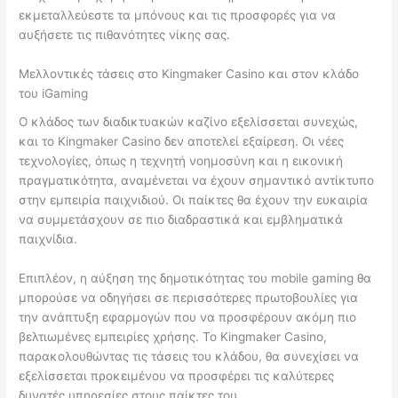
εκμεταλλεύεστε τα μπόνους και τις προσφορές για να
αυξήσετε τις πιθανότητες νίκης σας.
Μελλοντικές τάσεις στο Kingmaker Casino και στον κλάδο
του iGaming
Ο κλάδος των διαδικτυακών καζίνο εξελίσσεται συνεχώς,
και το Kingmaker Casino δεν αποτελεί εξαίρεση. Οι νέες
τεχνολογίες, όπως η τεχνητή νοημοσύνη και η εικονική
πραγματικότητα, αναμένεται να έχουν σημαντικό αντίκτυπο
στην εμπειρία παιχνιδιού. Οι παίκτες θα έχουν την ευκαιρία
να συμμετάσχουν σε πιο διαδραστικά και εμβληματικά
παιχνίδια.
Επιπλέον, η αύξηση της δημοτικότητας του mobile gaming θα
μπορούσε να οδηγήσει σε περισσότερες πρωτοβουλίες για
την ανάπτυξη εφαρμογών που να προσφέρουν ακόμη πιο
βελτιωμένες εμπειρίες χρήσης. Το Kingmaker Casino,
παρακολουθώντας τις τάσεις του κλάδου, θα συνεχίσει να
εξελίσσεται προκειμένου να προσφέρει τις καλύτερες
δυνατές υπηρεσίες στους παίκτες του.