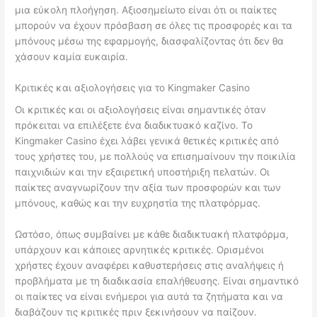
μια εύκολη πλοήγηση. Αξιοσημείωτο είναι ότι οι παίκτες
μπορούν να έχουν πρόσβαση σε όλες τις προσφορές και τα
μπόνους μέσω της εφαρμογής, διασφαλίζοντας ότι δεν θα
χάσουν καμία ευκαιρία.
Κριτικές και αξιολογήσεις για το Kingmaker Casino
Οι κριτικές και οι αξιολογήσεις είναι σημαντικές όταν
πρόκειται να επιλέξετε ένα διαδικτυακό καζίνο. Το
Kingmaker Casino έχει λάβει γενικά θετικές κριτικές από
τους χρήστες του, με πολλούς να επισημαίνουν την ποικιλία
παιχνιδιών και την εξαιρετική υποστήριξη πελατών. Οι
παίκτες αναγνωρίζουν την αξία των προσφορών και των
μπόνους, καθώς και την ευχρηστία της πλατφόρμας.
Ωστόσο, όπως συμβαίνει με κάθε διαδικτυακή πλατφόρμα,
υπάρχουν και κάποιες αρνητικές κριτικές. Ορισμένοι
χρήστες έχουν αναφέρει καθυστερήσεις στις αναλήψεις ή
προβλήματα με τη διαδικασία επαλήθευσης. Είναι σημαντικό
οι παίκτες να είναι ενήμεροι για αυτά τα ζητήματα και να
διαβάζουν τις κριτικές πριν ξεκινήσουν να παίζουν.